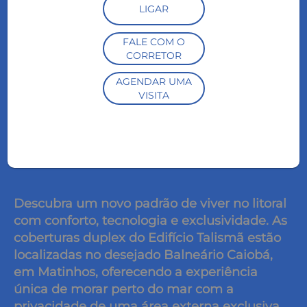
LIGAR
FALE COM O
CORRETOR
AGENDAR UMA
VISITA
Descubra um novo padrão de viver no litoral
com conforto, tecnologia e exclusividade. As
coberturas duplex do Edifício Talismã estão
localizadas no desejado Balneário Caiobá,
em Matinhos, oferecendo a experiência
única de morar perto do mar com a
privacidade de uma área externa exclusiva.