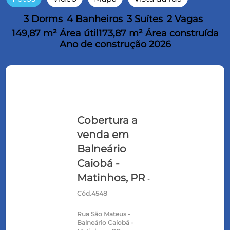
3 Dorms
4 Banheiros
3 Suítes
2 Vagas
149,87 m² Área útil
173,87 m² Área construída
Ano de construção 2026
Cobertura a
venda em
Balneário
Caiobá -
Matinhos, PR
-
Cód.4548
Rua São Mateus -
Balneário Caiobá -