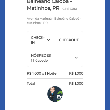
Balneário Caiobá -
Matinhos, PR
- Cód.4380
Avenida Maringá - Balneário Caiobá -
Matinhos - PR
CHECK-
expand_more
expand_more
CHECKOUT
IN
HÓSPEDES
expand_more
1 hóspede
R$ 1.000 x 1 Noite
R$ 1.000
Total
R$ 1.000